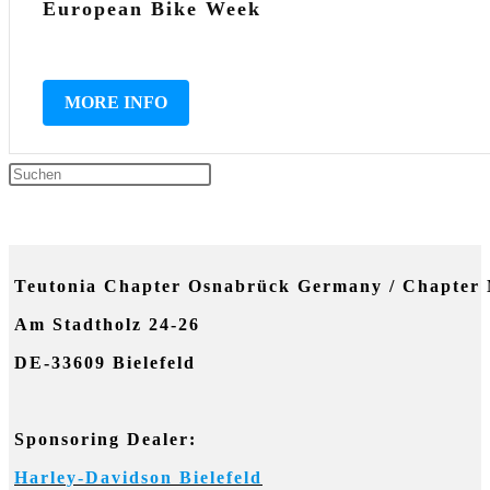
European Bike Week
MORE INFO
Press
Escape
NEUESTE KOMMENTARE
to
Teutonia Chapter Osnabrück Germany / Chapter 
close
Am Stadtholz 24-26
the
DE-33609 Bielefeld
search
panel.
Sponsoring Dealer:
Harley-Davidson Bielefeld