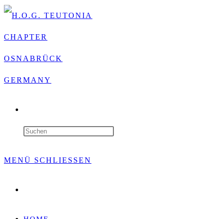
WEBSITE-
SUCHE
Press
UMSCHALTEN
Escape
MENÜ
SCHLIESSEN
to
Website-
close
Suche
umschalten
the