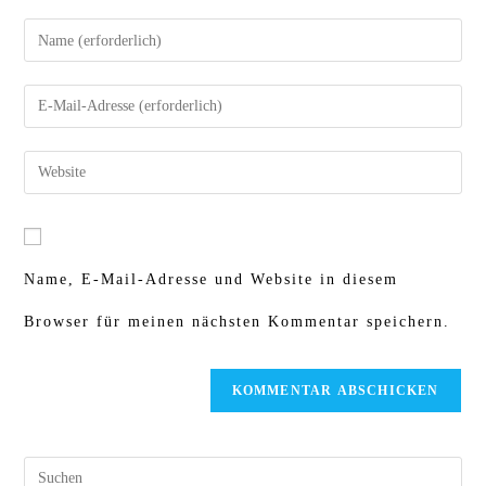
Gib
deinen
Gib
Namen
deine
oder
Gib
E-
Benutzernamen
deine
Mail-
zum
Website-
Adresse
Name, E-Mail-Adresse und Website in diesem
Kommentieren
URL
zum
Browser für meinen nächsten Kommentar speichern.
ein
ein
Kommentieren
(optional)
ein
Pre