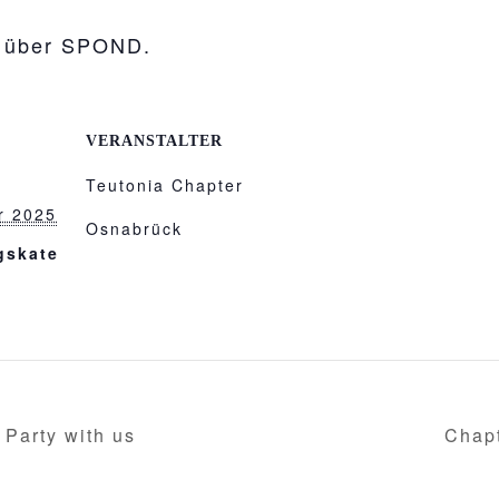
n über SPOND.
VERANSTALTER
Teutonia Chapter
r 2025
Osnabrück
gskate
Party with us
Chap