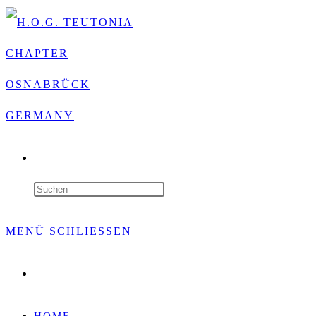
WEBSITE-
SUCHE
Press
UMSCHALTEN
Escape
MENÜ
SCHLIESSEN
to
Website-
close
Suche
umschalten
the