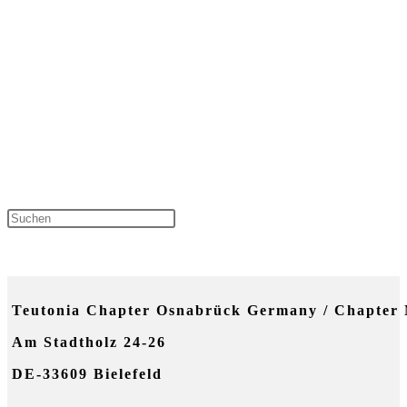
Press
Escape
NEUESTE KOMMENTARE
to
Teutonia Chapter Osnabrück Germany / Chapter 
close
Am Stadtholz 24-26
the
DE-33609 Bielefeld
search