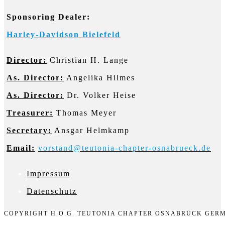
panel.
Sponsoring Dealer:
Harley-Davidson Bielefeld
Director:
Christian H. Lange
As. Director:
Angelika Hilmes
As. Director:
Dr. Volker Heise
Treasurer:
Thomas Meyer
Secretary:
Ansgar Helmkamp
Email:
vorstand@teutonia-chapter-osnabrueck.de
Impressum
D
atenschutz
COPYRIGHT H.O.G. TEUTONIA CHAPTER OSNABRÜCK GERM