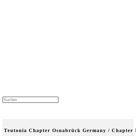
Press Escape to close the sear
NEUESTE KOMMENTARE
Teutonia Chapter Osnabrück Germany / Chapter 