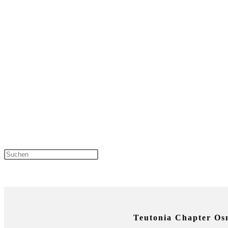
Press Escape to close the sear
NEUESTE KOMMENTARE
Teutonia Chapter Os