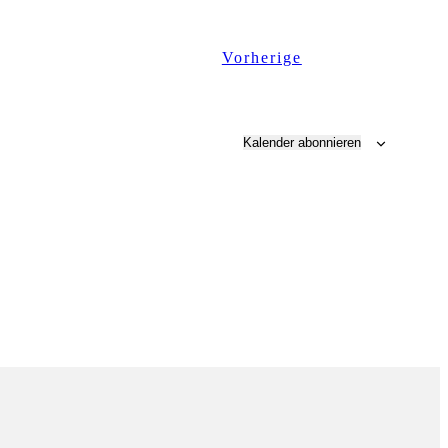
Datum
wählen.
Veranstaltungen
Vorherige
Kalender abonnieren