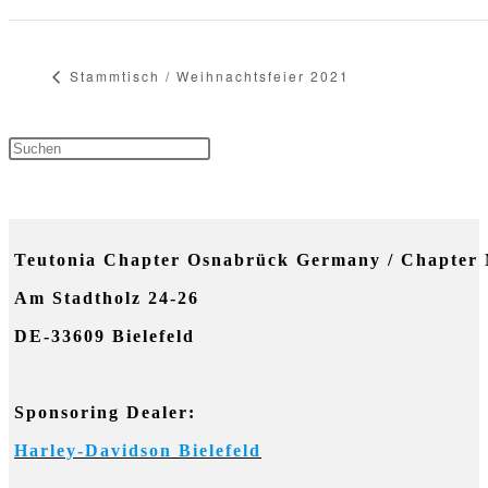
Stammtisch / Weihnachtsfeier 2021
Press
Escape
NEUESTE KOMMENTARE
to
Teutonia Chapter Osnabrück Germany / Chapter 
close
Am Stadtholz 24-26
the
DE-33609 Bielefeld
search
panel.
Sponsoring Dealer:
Harley-Davidson Bielefeld