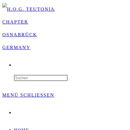
WEBSITE-
SUCHE
Press
UMSCHALTEN
Escape
MENÜ
SCHLIESSEN
to
Website-
close
Suche
umschalten
the