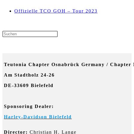
Offizielle TCO GOH – Tour 2023
Press
Escape
NEUESTE KOMMENTARE
to
Teutonia Chapter Osnabrück Germany / Chapter 
close
Am Stadtholz 24-26
the
DE-33609 Bielefeld
search
panel.
Sponsoring Dealer:
Harley-Davidson Bielefeld
Director:
Christian H. Lange