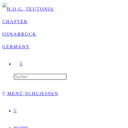
WEBSITE-
SUCHE
Press
UMSCHALTEN
Escape
MENÜ
SCHLIESSEN
to
Website-
close
Suche
umschalten
the