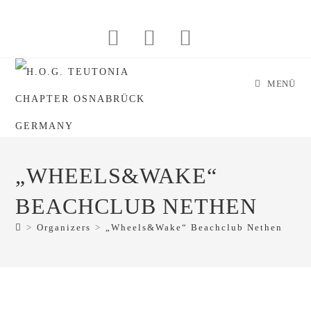
Zum
Inhalt
springen
MENÜ
„WHEELS&WAKE“
BEACHCLUB NETHEN
>
Organizers
>
„Wheels&Wake“ Beachclub Nethen