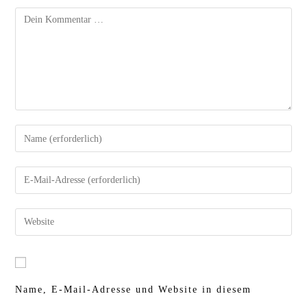
Kommentar
Gib
deinen
Gib
Namen
deine
oder
Gib
E-
Benutzernamen
deine
Mail-
zum
Website-
Adresse
Name, E-Mail-Adresse und Website in diesem
Kommentieren
URL