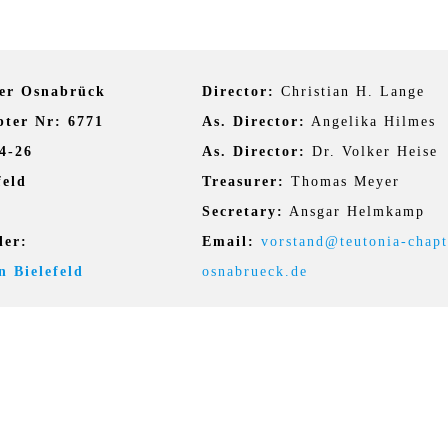
er Osnabrück
Director:
Christian H. Lange
ter Nr: 6771
As. Director:
Angelika Hilmes
4-26
As. Director:
Dr. Volker Heise
feld
Treasurer:
Thomas Meyer
Secretary:
Ansgar Helmkamp
ler:
Email:
vorstand@teutonia-chapt
n Bielefeld
osnabrueck.de
YRIGHT H.O.G. TEUTONIA CHAPTER OSNABRÜCK GERMANY 