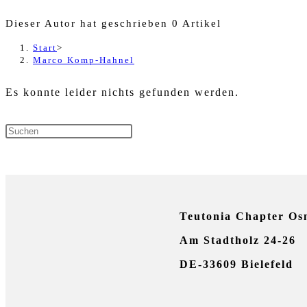
Dieser Autor hat geschrieben 0 Artikel
Start
>
Marco Komp-Hahnel
Es konnte leider nichts gefunden werden.
Press
Escape
NEUESTE KOMMENTARE
to
close
Teutonia Chapter Os
the
Am Stadtholz 24-26
search
DE-33609 Bielefeld
panel.