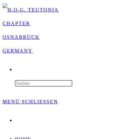
WEBSITE-
SUCHE
Press
UMSCHALTEN
Escape
MENÜ
SCHLIESSEN
to
Website-
close
Suche
umschalten
the