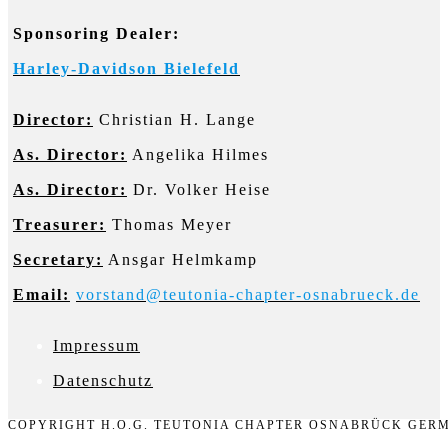
panel.
Sponsoring Dealer:
Harley-Davidson Bielefeld
Director:
Christian H. Lange
As. Director:
Angelika Hilmes
As. Director:
Dr. Volker Heise
Treasurer:
Thomas Meyer
Secretary:
Ansgar Helmkamp
Email:
vorstand@teutonia-chapter-osnabrueck.de
Impressum
D
atenschutz
COPYRIGHT H.O.G. TEUTONIA CHAPTER OSNABRÜCK GERM