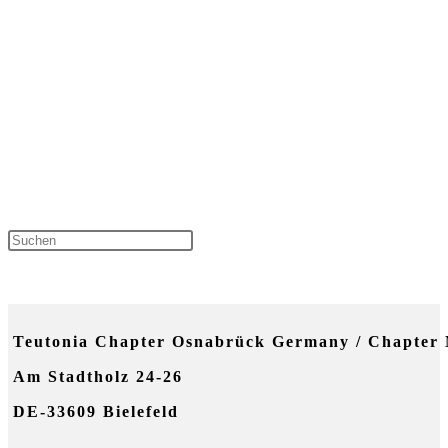
Press
Escape
NEUESTE KOMMENTARE
to
Teutonia Chapter Osnabrück Germany / Chapter 
close
Am Stadtholz 24-26
the
DE-33609 Bielefeld
search