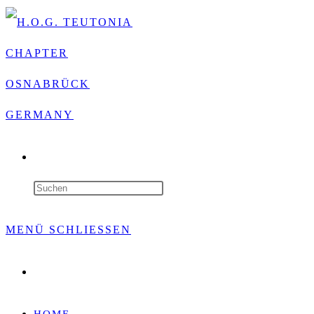
WEBSITE-
SUCHE
Press
UMSCHALTEN
Escape
MENÜ
SCHLIESSEN
to
Website-
close
Suche
umschalten
the